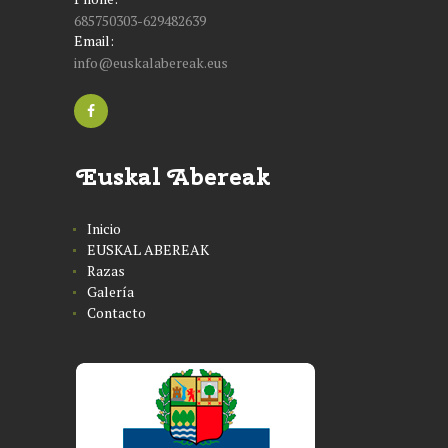
685750303-629482639
Email:
info@euskalabereak.eus
Euskal Abereak
Inicio
EUSKAL ABEREAK
Razas
Galería
Contacto