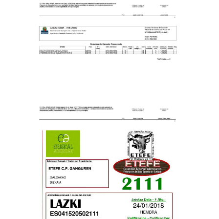
INICIO
EUSKAL ABEREAK
RAZAS
GALERIA
NOTICIAS
CONTACTO
ESPAÑOL