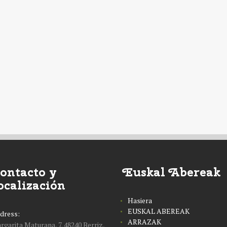
ontacto y
Euskal Abereak
ocalización
Hasiera
EUSKAL ABEREAK
dress:
ARRAZAK
rgarita Maturana, 7. 48240 Berriz,