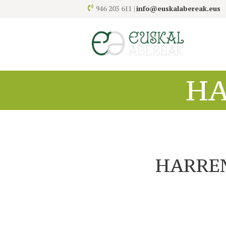
info@euskalabereak.eus
946 203 611 |
H
HARRE