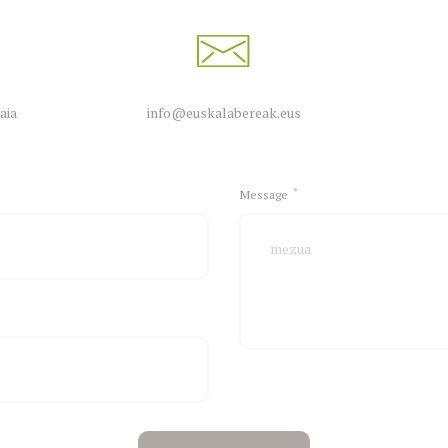
aia
info@euskalabereak.eus
Message