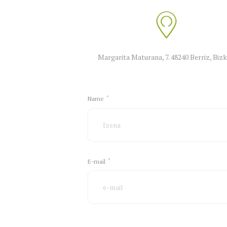
Margarita Maturana, 7. 48240 Berriz, Bizk
Name
E-mail