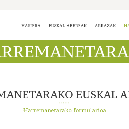
HASIERA
EUSKAL ABEREAK
ARRAZAK
H
ARREMANETARA
MANETARAKO EUSKAL A
Harremanetarako formularioa