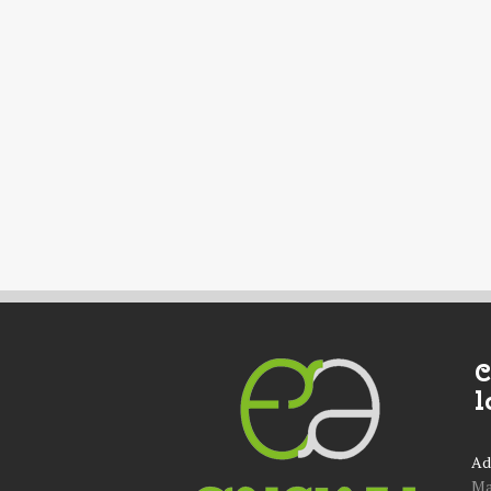
C
l
Ad
Ma