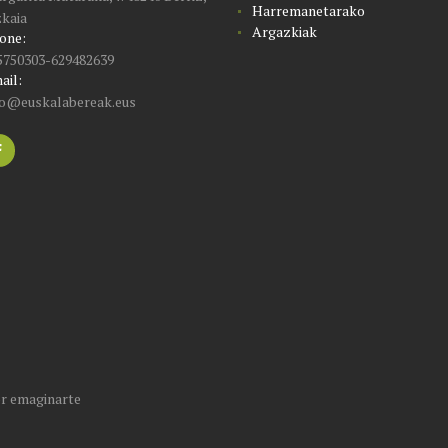
Harremanetarako
zkaia
Argazkiak
one:
5750303-629482639
ail:
fo@euskalabereak.eus
or
emaginarte