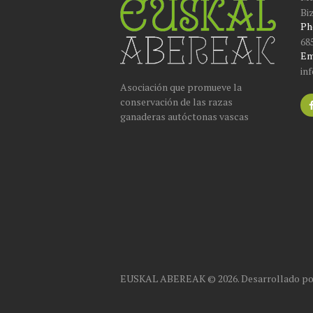
Bi
Ph
68
Em
in
Asociación que promueve la
conservación de las razas
ganaderas autóctonas vascas
EUSKAL ABEREAK © 2026. Desarrollado p