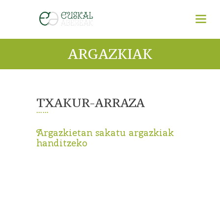
ARGAZKIAK
TXAKUR-ARRAZA
Argazkietan sakatu argazkiak
handitzeko