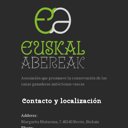
HASIERA
EUSKAL ABEREAK
ARRAZAK
HARREMANETARA
KO
Asociación que promueve la conservación de las
EUSKARA
razas ganaderas autóctonas vascas
Contacto y localización
Address:
Margarita Maturana, 7. 48240 Berriz, Bizkaia
Phone: