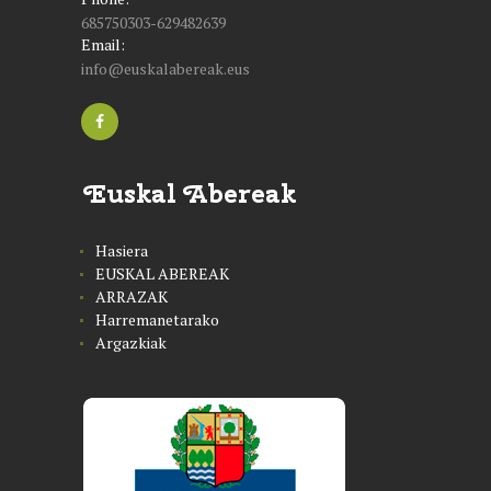
685750303-629482639
Email:
info@euskalabereak.eus
Euskal Abereak
Hasiera
EUSKAL ABEREAK
ARRAZAK
Harremanetarako
Argazkiak